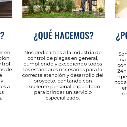
?
¿QUÉ HACEMOS?
¿P
r en
Nos dedicamos a la industria de
Som
ción
control de plagas en general,
una 
ntrol
cumpliendo y excediendo todos
con 
os de
los estándares necesarios para la
24hs
e
correcta atención y desarrollo del
expe
 y
proyecto, contando con
toda
tes a
excelente personal capacitado
em
us
para brindar un servicio
re
.
especializado.