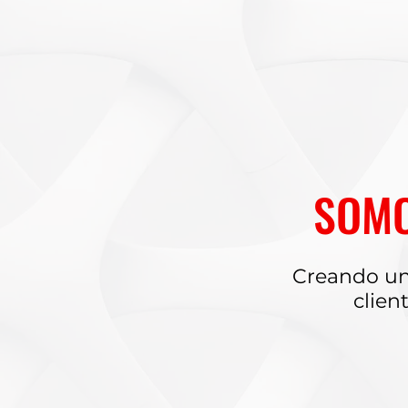
SOMO
Creando un
clien